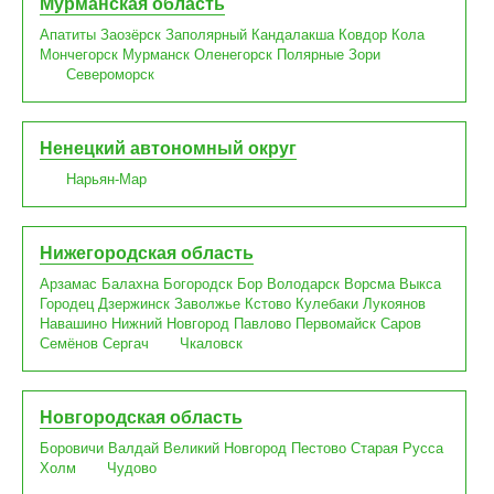
Мурманская область
Апатиты
Заозёрск
Заполярный
Кандалакша
Ковдор
Кола
Мончегорск
Мурманск
Оленегорск
Полярные Зори
Североморск
Ненецкий автономный округ
Нарьян-Мар
Нижегородская область
Арзамас
Балахна
Богородск
Бор
Володарск
Ворсма
Выкса
Городец
Дзержинск
Заволжье
Кстово
Кулебаки
Лукоянов
Навашино
Нижний Новгород
Павлово
Первомайск
Саров
Семёнов
Сергач
Чкаловск
Новгородская область
Боровичи
Валдай
Великий Новгород
Пестово
Старая Русса
Холм
Чудово