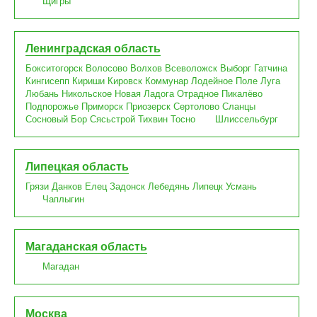
Щигры
Ленинградская область
Бокситогорск
Волосово
Волхов
Всеволожск
Выборг
Гатчина
Кингисепп
Кириши
Кировск
Коммунар
Лодейное Поле
Луга
Любань
Никольское
Новая Ладога
Отрадное
Пикалёво
Подпорожье
Приморск
Приозерск
Сертолово
Сланцы
Сосновый Бор
Сясьстрой
Тихвин
Тосно
Шлиссельбург
Липецкая область
Грязи
Данков
Елец
Задонск
Лебедянь
Липецк
Усмань
Чаплыгин
Магаданская область
Магадан
Москва