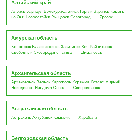
Алтайский край
Алейск
Барнаул
Белокуриха
Бийск
Горняк
Заринск
Камень-
на-Оби
Новоалтайск
Рубцовск
Славгород
Яровое
Амурская область
Белогорск
Благовещенск
Завитинск
Зея
Райчихинск
Свободный
Сковородино
Тында
Шимановск
Архангельская область
Архангельск
Вельск
Каргополь
Коряжма
Котлас
Мирный
Новодвинск
Няндома
Онега
Северодвинск
Астраханская область
Астрахань
Ахтубинск
Камызяк
Харабали
Белгородская область