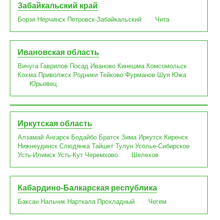
Забайкальский край
Борзя
Нерчинск
Петровск-Забайкальский
Чита
Ивановская область
Вичуга
Гаврилов Посад
Иваново
Кинешма
Комсомольск
Кохма
Приволжск
Родники
Тейково
Фурманов
Шуя
Южа
Юрьевец
Иркутская область
Алзамай
Ангарск
Бодайбо
Братск
Зима
Иркутск
Киренск
Нижнеудинск
Слюдянка
Тайшет
Тулун
Усолье-Сибирское
Усть-Илимск
Усть-Кут
Черемхово
Шелехов
Кабардино-Балкарская республика
Баксан
Нальчик
Нарткала
Прохладный
Чегем