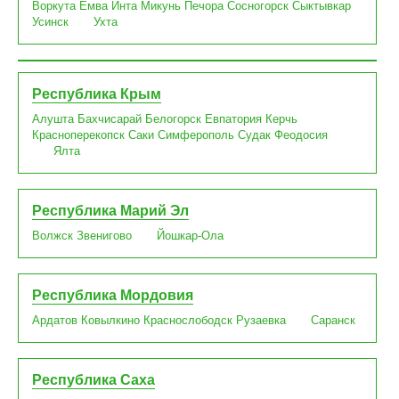
Воркута
Емва
Инта
Микунь
Печора
Сосногорск
Сыктывкар
Усинск
Ухта
Республика Крым
Алушта
Бахчисарай
Белогорск
Евпатория
Керчь
Красноперекопск
Саки
Симферополь
Судак
Феодосия
Ялта
Республика Марий Эл
Волжск
Звенигово
Йошкар-Ола
Республика Мордовия
Ардатов
Ковылкино
Краснослободск
Рузаевка
Саранск
Республика Саха