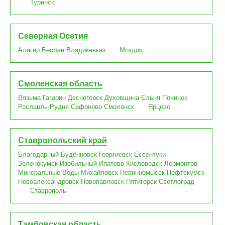
Туринск
Северная Осетия
Алагир
Беслан
Владикавказ
Моздок
Смоленская область
Вязьма
Гагарин
Десногорск
Духовщина
Ельня
Починок
Рославль
Рудня
Сафоново
Смоленск
Ярцево
Ставропольский край
Благодарный
Будённовск
Георгиевск
Ессентуки
Зеленокумск
Изобильный
Ипатово
Кисловодск
Лермонтов
Минеральные Воды
Михайловск
Невинномысск
Нефтекумск
Новоалександровск
Новопавловск
Пятигорск
Светлоград
Ставрополь
Тамбовская область