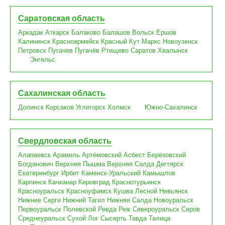
Саратовская область
Аркадак
Аткарск
Балаково
Балашов
Вольск
Ершов
Калининск
Красноармейск
Красный Кут
Маркс
Новоузенск
Петровск
Пугачев
Пугачёв
Ртищево
Саратов
Хвалынск
Энгельс
Сахалинская область
Долинск
Корсаков
Углегорск
Холмск
Южно-Сахалинск
Свердловская область
Алапаевск
Арамиль
Артёмовский
Асбест
Берёзовский
Богданович
Верхняя Пышма
Верхняя Салда
Дегтярск
Екатеринбург
Ирбит
Каменск-Уральский
Камышлов
Карпинск
Качканар
Кировград
Краснотурьинск
Красноуральск
Красноуфимск
Кушва
Лесной
Невьянск
Нижние Серги
Нижний Тагил
Нижняя Салда
Новоуральск
Первоуральск
Полевской
Ревда
Реж
Североуральск
Серов
Среднеуральск
Сухой Лог
Сысерть
Тавда
Талица