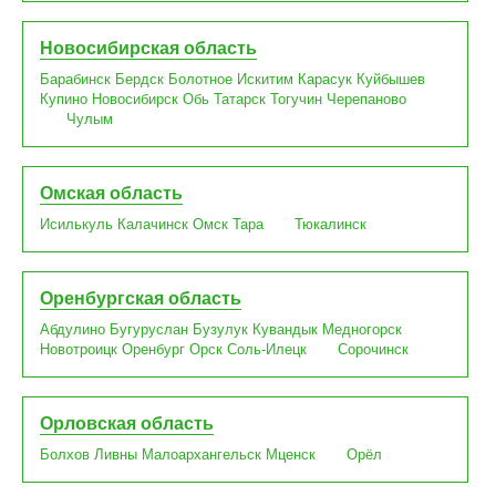
Новосибирская область
Барабинск
Бердск
Болотное
Искитим
Карасук
Куйбышев
Купино
Новосибирск
Обь
Татарск
Тогучин
Черепаново
Чулым
Омская область
Исилькуль
Калачинск
Омск
Тара
Тюкалинск
Оренбургская область
Абдулино
Бугуруслан
Бузулук
Кувандык
Медногорск
Новотроицк
Оренбург
Орск
Соль-Илецк
Сорочинск
Орловская область
Болхов
Ливны
Малоархангельск
Мценск
Орёл