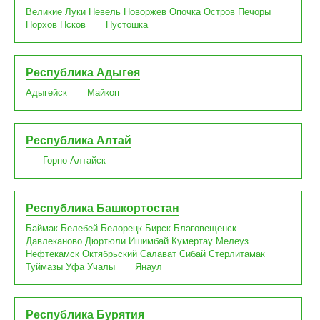
Великие Луки
Невель
Новоржев
Опочка
Остров
Печоры
Порхов
Псков
Пустошка
Республика Адыгея
Адыгейск
Майкоп
Республика Алтай
Горно-Алтайск
Республика Башкортостан
Баймак
Белебей
Белорецк
Бирск
Благовещенск
Давлеканово
Дюртюли
Ишимбай
Кумертау
Мелеуз
Нефтекамск
Октябрьский
Салават
Сибай
Стерлитамак
Туймазы
Уфа
Учалы
Янаул
Республика Бурятия