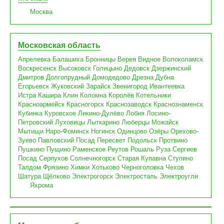
Москва
Московская область
Апрелевка
Балашиха
Бронницы
Верея
Видное
Волоколамск
Воскресенск
Высоковск
Голицыно
Дедовск
Дзержинский
Дмитров
Долгопрудный
Домодедово
Дрезна
Дубна
Егорьевск
Жуковский
Зарайск
Звенигород
Ивантеевка
Истра
Кашира
Клин
Коломна
Королёв
Котельники
Красноармейск
Красногорск
Краснозаводск
Краснознаменск
Кубинка
Куровское
Ликино-Дулёво
Лобня
Лосино-
Петровский
Луховицы
Лыткарино
Люберцы
Можайск
Мытищи
Наро-Фоминск
Ногинск
Одинцово
Озёры
Орехово-
Зуево
Павловский Посад
Пересвет
Подольск
Протвино
Пушкино
Пущино
Раменское
Реутов
Рошаль
Руза
Сергиев
Посад
Серпухов
Солнечногорск
Старая Купавна
Ступино
Талдом
Фрязино
Химки
Хотьково
Черноголовка
Чехов
Шатура
Щёлково
Электрогорск
Электросталь
Электроугли
Яхрома