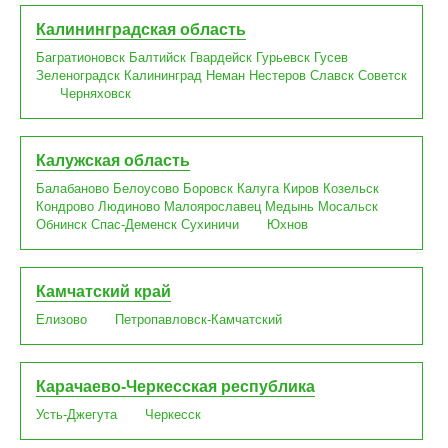
Калининградская область
Багратионовск
Балтийск
Гвардейск
Гурьевск
Гусев
Зеленоградск
Калининград
Неман
Нестеров
Славск
Советск
Черняховск
Калужская область
Балабаново
Белоусово
Боровск
Калуга
Киров
Козельск
Кондрово
Людиново
Малоярославец
Медынь
Мосальск
Обнинск
Спас-Деменск
Сухиничи
Юхнов
Камчатский край
Елизово
Петропавловск-Камчатский
Карачаево-Черкесская республика
Усть-Джегута
Черкесск