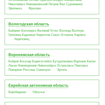
Николаевск
Новоаннинский
Петров Вал
Суровикино
Урюпинск
Фролово
Вологодская область
Бабаево
Белозерск
Великий Устюг
Вологда
Вытегра
Грязовец
Кадников
Кириллов
Сокол
Устюжна
Харовск
Череповец
Воронежская область
Бобров
Богучар
Борисоглебск
Бутурлиновка
Воронеж
Калач
Лиски
Нововоронеж
Новохопёрск
Острогожск
Павловск
Поворино
Россошь
Семилуки
Эртиль
Еврейская автономная область
Биробиджан
Облучье