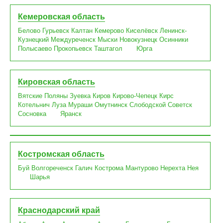
Кемеровская область
Белово
Гурьевск
Калтан
Кемерово
Киселёвск
Ленинск-
Кузнецкий
Междуреченск
Мыски
Новокузнецк
Осинники
Полысаево
Прокопьевск
Таштагол
Юрга
Кировская область
Вятские Поляны
Зуевка
Киров
Кирово-Чепецк
Кирс
Котельнич
Луза
Мураши
Омутнинск
Слободской
Советск
Сосновка
Яранск
Костромская область
Буй
Волгореченск
Галич
Кострома
Мантурово
Нерехта
Нея
Шарья
Краснодарский край