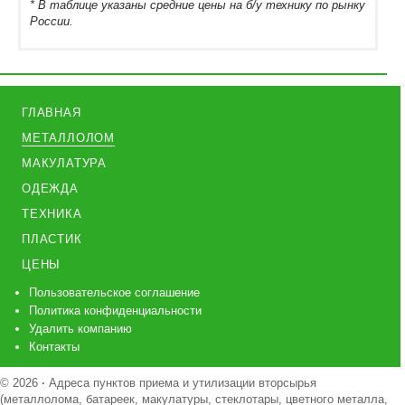
* В таблице указаны средние цены на б/у технику по рынку
России.
ГЛАВНАЯ
МЕТАЛЛОЛОМ
МАКУЛАТУРА
ОДЕЖДА
ТЕХНИКА
ПЛАСТИК
ЦЕНЫ
Пользовательское соглашение
Политика конфиденциальности
Удалить компанию
Контакты
© 2026
·
Адреса пунктов приема и утилизации вторсырья
(металлолома, батареек, макулатуры, стеклотары, цветного металла,