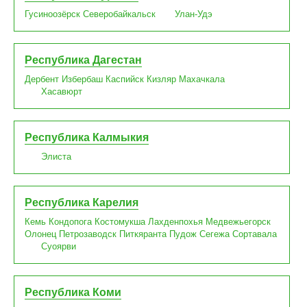
Гусиноозёрск
Северобайкальск
Улан-Удэ
Республика Дагестан
Дербент
Избербаш
Каспийск
Кизляр
Махачкала
Хасавюрт
Республика Калмыкия
Элиста
Республика Карелия
Кемь
Кондопога
Костомукша
Лахденпохья
Медвежьегорск
Олонец
Петрозаводск
Питкяранта
Пудож
Сегежа
Сортавала
Суоярви
Республика Коми