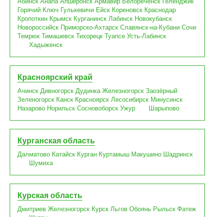
Абинск
Анапа
Апшеронск
Армавир
Белореченск
Геленджик
Горячий Ключ
Гулькевичи
Ейск
Кореновск
Краснодар
Кропоткин
Крымск
Курганинск
Лабинск
Новокубанск
Новороссийск
Приморско-Ахтарск
Славянск-на-Кубани
Сочи
Темрюк
Тимашевск
Тихорецк
Туапсе
Усть-Лабинск
Хадыженск
Красноярский край
Ачинск
Дивногорск
Дудинка
Железногорск
Заозёрный
Зеленогорск
Канск
Красноярск
Лесосибирск
Минусинск
Назарово
Норильск
Сосновоборск
Ужур
Шарыпово
Курганская область
Далматово
Катайск
Курган
Куртамыш
Макушино
Шадринск
Шумиха
Курская область
Дмитриев
Железногорск
Курск
Льгов
Обоянь
Рыльск
Фатеж