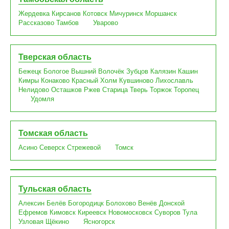
Жердевка
Кирсанов
Котовск
Мичуринск
Моршанск
Рассказово
Тамбов
Уварово
Тверская область
Бежецк
Бологое
Вышний Волочёк
Зубцов
Калязин
Кашин
Кимры
Конаково
Красный Холм
Кувшиново
Лихославль
Нелидово
Осташков
Ржев
Старица
Тверь
Торжок
Торопец
Удомля
Томская область
Асино
Северск
Стрежевой
Томск
Тульская область
Алексин
Белёв
Богородицк
Болохово
Венёв
Донской
Ефремов
Кимовск
Киреевск
Новомосковск
Суворов
Тула
Узловая
Щёкино
Ясногорск