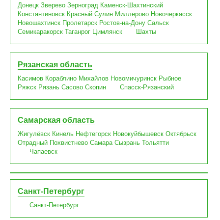
Донецк
Зверево
Зерноград
Каменск-Шахтинский
Константиновск
Красный Сулин
Миллерово
Новочеркасск
Новошахтинск
Пролетарск
Ростов-на-Дону
Сальск
Семикаракорск
Таганрог
Цимлянск
Шахты
Рязанская область
Касимов
Кораблино
Михайлов
Новомичуринск
Рыбное
Ряжск
Рязань
Сасово
Скопин
Спасск-Рязанский
Самарская область
Жигулёвск
Кинель
Нефтегорск
Новокуйбышевск
Октябрьск
Отрадный
Похвистнево
Самара
Сызрань
Тольятти
Чапаевск
Санкт-Петербург
Санкт-Петербург