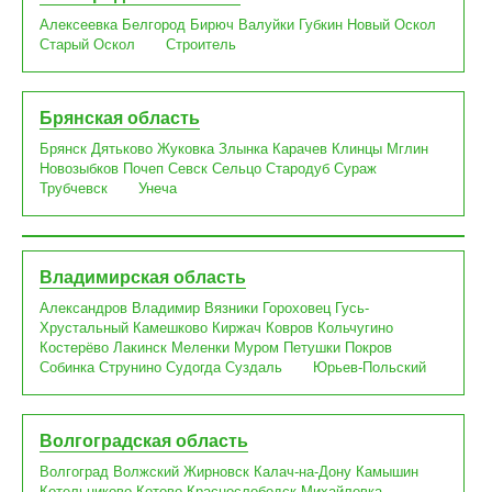
Алексеевка
Белгород
Бирюч
Валуйки
Губкин
Новый Оскол
Старый Оскол
Строитель
Брянская область
Брянск
Дятьково
Жуковка
Злынка
Карачев
Клинцы
Мглин
Новозыбков
Почеп
Севск
Сельцо
Стародуб
Сураж
Трубчевск
Унеча
Владимирская область
Александров
Владимир
Вязники
Гороховец
Гусь-
Хрустальный
Камешково
Киржач
Ковров
Кольчугино
Костерёво
Лакинск
Меленки
Муром
Петушки
Покров
Собинка
Струнино
Судогда
Суздаль
Юрьев-Польский
Волгоградская область
Волгоград
Волжский
Жирновск
Калач-на-Дону
Камышин
Котельниково
Котово
Краснослободск
Михайловка