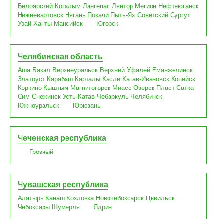
Белоярский
Когалым
Лангепас
Лянтор
Мегион
Нефтеюганск
Нижневартовск
Нягань
Покачи
Пыть-Ях
Советский
Сургут
Урай
Ханты-Мансийск
Югорск
Челябинская область
Аша
Бакал
Верхнеуральск
Верхний Уфалей
Еманжелинск
Златоуст
Карабаш
Карталы
Касли
Катав-Ивановск
Копейск
Коркино
Кыштым
Магнитогорск
Миасс
Озерск
Пласт
Сатка
Сим
Снежинск
Усть-Катав
Чебаркуль
Челябинск
Южноуральск
Юрюзань
Чеченская республика
Грозный
Чувашская республика
Алатырь
Канаш
Козловка
Новочебоксарск
Цивильск
Чебоксары
Шумерля
Ядрин