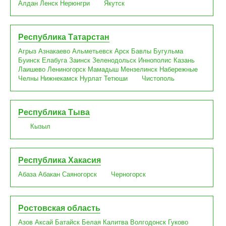
Алдан
Ленск
Нерюнгри
Якутск
Республика Татарстан
Агрыз
Азнакаево
Альметьевск
Арск
Бавлы
Бугульма
Буинск
Елабуга
Заинск
Зеленодольск
Иннополис
Казань
Лаишево
Лениногорск
Мамадыш
Мензелинск
Набережные
Челны
Нижнекамск
Нурлат
Тетюши
Чистополь
Республика Тыва
Кызыл
Республика Хакасия
Абаза
Абакан
Саяногорск
Черногорск
Ростовская область
Азов
Аксай
Батайск
Белая Калитва
Волгодонск
Гуково