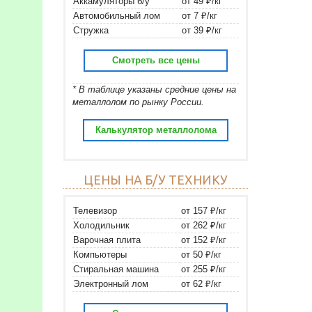
Аккамуляторы б/у
от 49 ₽/кг
Автомобильный лом
от 7 ₽/кг
Стружка
от 39 ₽/кг
Смотреть все цены
* В таблице указаны средние цены на
металлолом по рынку России.
Калькулятор металлолома
ЦЕНЫ НА Б/У ТЕХНИКУ
Телевизор
от 157 ₽/кг
Холодильник
от 262 ₽/кг
Варочная плита
от 152 ₽/кг
Компьютеры
от 50 ₽/кг
Стиральная машина
от 255 ₽/кг
Электронный лом
от 62 ₽/кг