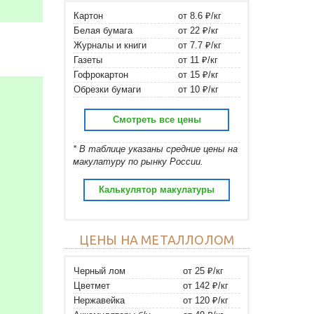
Картон
от 8.6 ₽/кг
Белая бумага
от 22 ₽/кг
Журналы и книги
от 7.7 ₽/кг
Газеты
от 11 ₽/кг
Гофрокартон
от 15 ₽/кг
Обрезки бумаги
от 10 ₽/кг
Смотреть все цены
* В таблице указаны средние цены на
макулатуру по рынку России.
Калькулятор макулатуры
ЦЕНЫ НА МЕТАЛЛОЛОМ
Черный лом
от 25 ₽/кг
Цветмет
от 142 ₽/кг
Нержавейка
от 120 ₽/кг