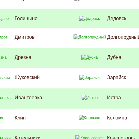
Голицыно
Дедовск
Дмитров
Долгопрудны
Дрезна
Дубна
Жуковский
Зарайск
Ивантеевка
Истра
Клин
Коломна
Котельники
Красногорск