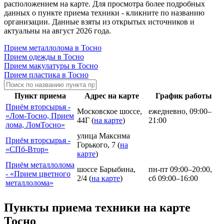
расположением на карте. Для просмотра более подробных
данных о пункте приема техники - кликните по названию
организации. Данные взяты из открытых источников и
актуальны на август 2026 года.
Прием металлолома в Тосно
Прием одежды в Тосно
Прием макулатуры в Тосно
Прием пластика в Тосно
Пункт приема
Адрес на карте
График работы
Приём вторсырья -
Московское шоссе,
ежедневно, 09:00–
«Лом-Тосно, Прием
44Г (
на карте
)
21:00
лома, ЛомТосно»
улица Максима
Приём вторсырья -
Горького, 7 (
на
«СПб-Втор»
карте
)
Приём металлолома
шоссе Барыбина,
пн-пт 09:00–20:00,
- «Прием цветного
2/4 (
на карте
)
сб 09:00–16:00
металлолома»
Пункты приема техники на карте
Тосно