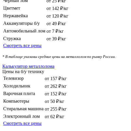
Черный лом
от 25 ₽/кг
Цветмет
от 142 ₽/кг
Нержавейка
от 120 ₽/кг
Аккамуляторы б/у
от 49 ₽/кг
Автомобильный лом
от 7 ₽/кг
Стружка
от 39 ₽/кг
Смотреть все цены
* В таблице указаны средние цены на металлолом по рынку России.
Калькулятор металлолома
Цены на б/у технику
Телевизор
от 157 ₽/кг
Холодильник
от 262 ₽/кг
Варочная плита
от 152 ₽/кг
Компьютеры
от 50 ₽/кг
Стиральная машина
от 255 ₽/кг
Электронный лом
от 62 ₽/кг
Смотреть все цены