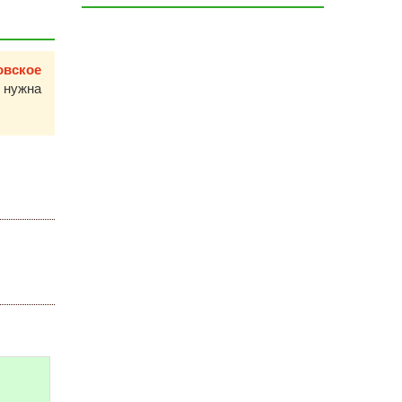
овское
 нужна