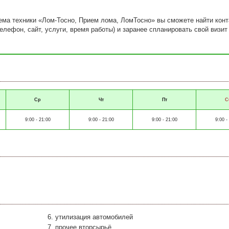
иема техники «Лом-Тосно, Прием лома, ЛомТосно» вы сможете найти кон
лефон, сайт, услуги, время работы) и заранее спланировать свой визит
Ср
Чт
Пт
С
9:00 - 21:00
9:00 - 21:00
9:00 - 21:00
9:00 -
утилизация автомобилей
прочее вторсырьё