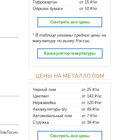
Гофрокартон
от 15 ₽/кг
Обрезки бумаги
от 10 ₽/кг
Смотреть все цены
* В таблице указаны средние цены на
макулатуру по рынку России.
Калькулятор макулатуры
ЦЕНЫ НА МЕТАЛЛОЛОМ
Черный лом
от 25 ₽/кг
Цветмет
от 142 ₽/кг
Нержавейка
от 120 ₽/кг
Аккамуляторы б/у
от 49 ₽/кг
Автомобильный лом
от 7 ₽/кг
Стружка
от 39 ₽/кг
 ЛомТосно,
Смотреть все цены