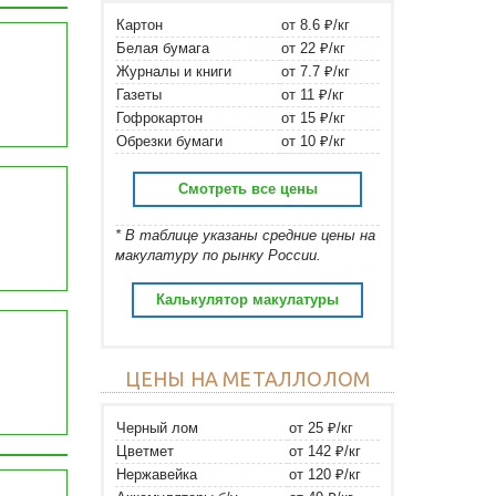
Картон
от 8.6 ₽/кг
Белая бумага
от 22 ₽/кг
Журналы и книги
от 7.7 ₽/кг
Газеты
от 11 ₽/кг
Гофрокартон
от 15 ₽/кг
Обрезки бумаги
от 10 ₽/кг
Смотреть все цены
* В таблице указаны средние цены на
макулатуру по рынку России.
Калькулятор макулатуры
ЦЕНЫ НА МЕТАЛЛОЛОМ
Черный лом
от 25 ₽/кг
Цветмет
от 142 ₽/кг
Нержавейка
от 120 ₽/кг