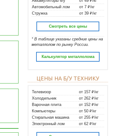
Аккамуляторы б/у
от 49 ₽/кг
Автомобильный лом
от 7 ₽/кг
Стружка
от 39 ₽/кг
Смотреть все цены
* В таблице указаны средние цены на
металлолом по рынку России.
Калькулятор металлолома
ЦЕНЫ НА Б/У ТЕХНИКУ
Телевизор
от 157 ₽/кг
Холодильник
от 262 ₽/кг
Варочная плита
от 152 ₽/кг
Компьютеры
от 50 ₽/кг
Стиральная машина
от 255 ₽/кг
Электронный лом
от 62 ₽/кг