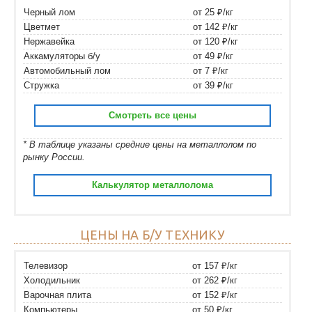
Черный лом
от 25 ₽/кг
Цветмет
от 142 ₽/кг
Нержавейка
от 120 ₽/кг
Аккамуляторы б/у
от 49 ₽/кг
Автомобильный лом
от 7 ₽/кг
Стружка
от 39 ₽/кг
Смотреть все цены
* В таблице указаны средние цены на металлолом по
рынку России.
Калькулятор металлолома
ЦЕНЫ НА Б/У ТЕХНИКУ
Телевизор
от 157 ₽/кг
Холодильник
от 262 ₽/кг
Варочная плита
от 152 ₽/кг
Компьютеры
от 50 ₽/кг