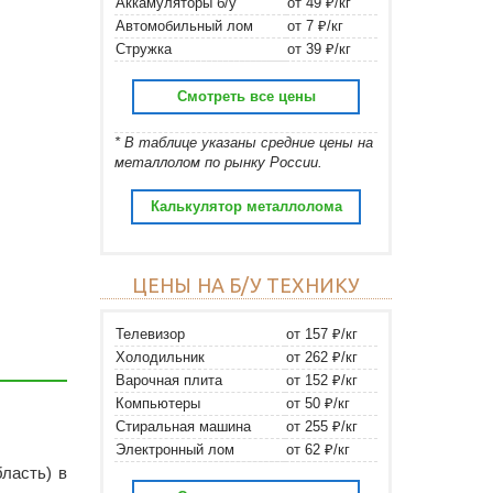
Аккамуляторы б/у
от 49 ₽/кг
Автомобильный лом
от 7 ₽/кг
Стружка
от 39 ₽/кг
Смотреть все цены
* В таблице указаны средние цены на
металлолом по рынку России.
Калькулятор металлолома
ЦЕНЫ НА Б/У ТЕХНИКУ
Телевизор
от 157 ₽/кг
Холодильник
от 262 ₽/кг
Варочная плита
от 152 ₽/кг
Компьютеры
от 50 ₽/кг
Стиральная машина
от 255 ₽/кг
Электронный лом
от 62 ₽/кг
ласть) в