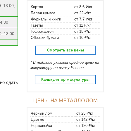
0–13:00,
Картон
от 8.6 ₽/кг
Белая бумага
от 22 ₽/кг
Журналы и книги
от 7.7 ₽/кг
14:30
Газеты
от 11 ₽/кг
Гофрокартон
от 15 ₽/кг
0–13:00
Обрезки бумаги
от 10 ₽/кг
Смотреть все цены
* В таблице указаны средние цены на
макулатуру по рынку России.
Калькулятор макулатуры
жно сдать
ЦЕНЫ НА МЕТАЛЛОЛОМ
Черный лом
от 25 ₽/кг
Цветмет
от 142 ₽/кг
Нержавейка
от 120 ₽/кг