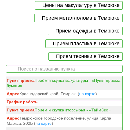
Цены на макулатуру в Темрюке
Прием металлолома в Темрюке
Прием одежды в Темрюке
Прием пластика в Темрюке
Прием техники в Темрюке
Приём и скупка макулатуры - «Пункт приема
бумаги»
Краснодарский край, Темрюк, (
на карте
)
Приём и скупка вторсырья - «ТаймЭко»
Темрюкское городское поселение, улица Карла
Маркса, 202Б (
на карте
)