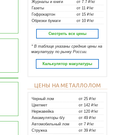
Журналы и книги
от 7.7 ₽/кг
Газеты
от 11 ₽/кг
Гофрокартон
от 15 ₽/кг
Обрезки бумаги
от 10 ₽/кг
Смотреть все цены
* В таблице указаны средние цены на
макулатуру по рынку России.
Калькулятор макулатуры
ЦЕНЫ НА МЕТАЛЛОЛОМ
Черный лом
от 25 ₽/кг
Цветмет
от 142 ₽/кг
Нержавейка
от 120 ₽/кг
Аккамуляторы б/у
от 49 ₽/кг
Автомобильный лом
от 7 ₽/кг
Стружка
от 39 ₽/кг