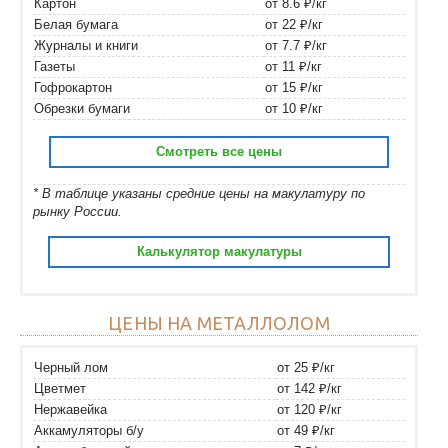
Картон
от 8.6 ₽/кг
Белая бумага
от 22 ₽/кг
Журналы и книги
от 7.7 ₽/кг
Газеты
от 11 ₽/кг
Гофрокартон
от 15 ₽/кг
Обрезки бумаги
от 10 ₽/кг
Смотреть все цены
* В таблице указаны средние цены на макулатуру по
рынку России.
Калькулятор макулатуры
ЦЕНЫ НА МЕТАЛЛОЛОМ
Черный лом
от 25 ₽/кг
Цветмет
от 142 ₽/кг
Нержавейка
от 120 ₽/кг
Аккамуляторы б/у
от 49 ₽/кг