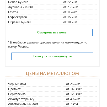
Белая бумага
от 22 ₽/кг
Журналы и книги
от 7.7 ₽/кг
Газеты
от 11 ₽/кг
Гофрокартон
от 15 ₽/кг
Обрезки бумаги
от 10 ₽/кг
Смотреть все цены
* В таблице указаны средние цены на макулатуру по
рынку России.
Калькулятор макулатуры
ЦЕНЫ НА МЕТАЛЛОЛОМ
Черный лом
от 25 ₽/кг
Цветмет
от 142 ₽/кг
Нержавейка
от 120 ₽/кг
Аккамуляторы б/у
от 49 ₽/кг
Автомобильный лом
от 7 ₽/кг