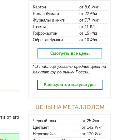
Картон
от 8.6 ₽/кг
Белая бумага
от 22 ₽/кг
Журналы и книги
от 7.7 ₽/кг
Газеты
от 11 ₽/кг
Гофрокартон
от 15 ₽/кг
Обрезки бумаги
от 10 ₽/кг
Смотреть все цены
* В таблице указаны средние цены на
макулатуру по рынку России.
Калькулятор макулатуры
ЦЕНЫ НА МЕТАЛЛОЛОМ
ти от его
Черный лом
от 25 ₽/кг
Цветмет
от 142 ₽/кг
Нержавейка
от 120 ₽/кг
ика