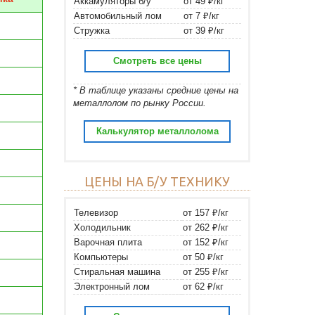
Аккамуляторы б/у
от 49 ₽/кг
Автомобильный лом
от 7 ₽/кг
Стружка
от 39 ₽/кг
Смотреть все цены
* В таблице указаны средние цены на
металлолом по рынку России.
Калькулятор металлолома
ЦЕНЫ НА Б/У ТЕХНИКУ
Телевизор
от 157 ₽/кг
Холодильник
от 262 ₽/кг
Варочная плита
от 152 ₽/кг
Компьютеры
от 50 ₽/кг
Стиральная машина
от 255 ₽/кг
Электронный лом
от 62 ₽/кг