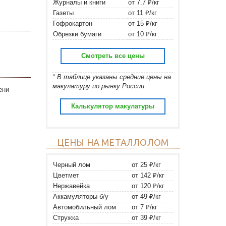
Журналы и книги
от 7.7 ₽/кг
Газеты
от 11 ₽/кг
Гофрокартон
от 15 ₽/кг
Обрезки бумаги
от 10 ₽/кг
Смотреть все цены
* В таблице указаны средние цены на
макулатуру по рынку России.
ени
Калькулятор макулатуры
ЦЕНЫ НА МЕТАЛЛОЛОМ
Черный лом
от 25 ₽/кг
Цветмет
от 142 ₽/кг
Нержавейка
от 120 ₽/кг
Аккамуляторы б/у
от 49 ₽/кг
Автомобильный лом
от 7 ₽/кг
Стружка
от 39 ₽/кг