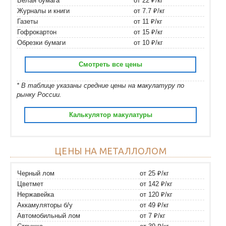
Белая бумага
от 22 ₽/кг
Журналы и книги
от 7.7 ₽/кг
Газеты
от 11 ₽/кг
Гофрокартон
от 15 ₽/кг
Обрезки бумаги
от 10 ₽/кг
Смотреть все цены
* В таблице указаны средние цены на макулатуру по
рынку России.
Калькулятор макулатуры
ЦЕНЫ НА МЕТАЛЛОЛОМ
Черный лом
от 25 ₽/кг
Цветмет
от 142 ₽/кг
Нержавейка
от 120 ₽/кг
Аккамуляторы б/у
от 49 ₽/кг
Автомобильный лом
от 7 ₽/кг