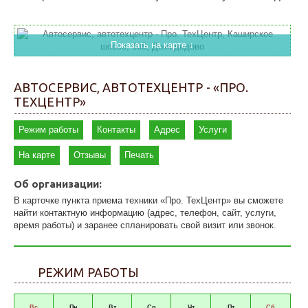
Показать на карте ↓
АВТОСЕРВИС, АВТОТЕХЦЕНТР - «ПРО.
ТЕХЦЕНТР»
Режим работы
Контакты
Адрес
Услуги
На карте
Отзывы
Печать
Об организации:
В карточке пункта приема техники «Про. ТехЦентр» вы сможете
найти контактную информацию (адрес, телефон, сайт, услуги,
время работы) и заранее спланировать свой визит или звонок.
РЕЖИМ РАБОТЫ
Вс
Пн
Вт
Ср
Чт
Пт
Сб