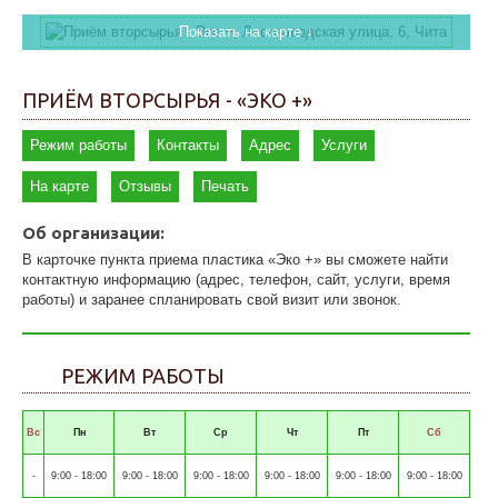
Показать на карте ↓
ПРИЁМ ВТОРСЫРЬЯ - «ЭКО +»
Режим работы
Контакты
Адрес
Услуги
На карте
Отзывы
Печать
Об организации:
В карточке пункта приема пластика «Эко +» вы сможете найти
контактную информацию (адрес, телефон, сайт, услуги, время
работы) и заранее спланировать свой визит или звонок.
РЕЖИМ РАБОТЫ
Вс
Пн
Вт
Ср
Чт
Пт
Сб
-
9:00 - 18:00
9:00 - 18:00
9:00 - 18:00
9:00 - 18:00
9:00 - 18:00
9:00 - 18:00