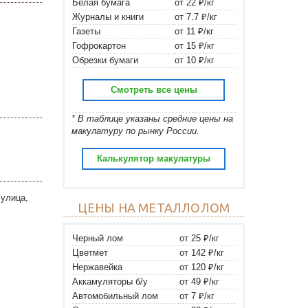
Белая бумага
от 22 ₽/кг
Журналы и книги
от 7.7 ₽/кг
Газеты
от 11 ₽/кг
Гофрокартон
от 15 ₽/кг
Обрезки бумаги
от 10 ₽/кг
Смотреть все цены
* В таблице указаны средние цены на
макулатуру по рынку России.
Калькулятор макулатуры
 улица,
ЦЕНЫ НА МЕТАЛЛОЛОМ
Черный лом
от 25 ₽/кг
Цветмет
от 142 ₽/кг
Нержавейка
от 120 ₽/кг
Аккамуляторы б/у
от 49 ₽/кг
Автомобильный лом
от 7 ₽/кг