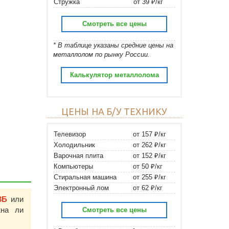
Стружка
от 39 ₽/кг
Смотреть все цены
* В таблице указаны средние цены на
металлолом по рынку России.
Калькулятор металлолома
ЦЕНЫ НА Б/У ТЕХНИКУ
Телевизор
от 157 ₽/кг
Холодильник
от 262 ₽/кг
Варочная плита
от 152 ₽/кг
Компьютеры
от 50 ₽/кг
Стиральная машина
от 255 ₽/кг
Электронный лом
от 62 ₽/кг
3Б
или
на ли
Смотреть все цены