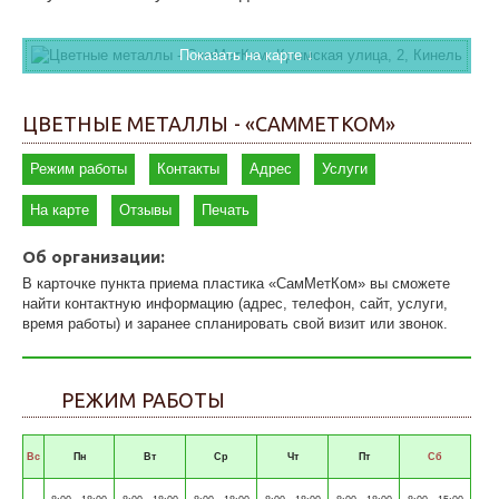
Показать на карте ↓
ЦВЕТНЫЕ МЕТАЛЛЫ - «САММЕТКОМ»
Режим работы
Контакты
Адрес
Услуги
На карте
Отзывы
Печать
Об организации:
В карточке пункта приема пластика «СамМетКом» вы сможете
найти контактную информацию (адрес, телефон, сайт, услуги,
время работы) и заранее спланировать свой визит или звонок.
РЕЖИМ РАБОТЫ
Вс
Пн
Вт
Ср
Чт
Пт
Сб