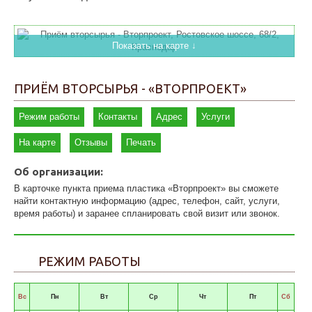
Показать на карте ↓
ПРИЁМ ВТОРСЫРЬЯ - «ВТОРПРОЕКТ»
Режим работы
Контакты
Адрес
Услуги
На карте
Отзывы
Печать
Об организации:
В карточке пункта приема пластика «Вторпроект» вы сможете
найти контактную информацию (адрес, телефон, сайт, услуги,
время работы) и заранее спланировать свой визит или звонок.
РЕЖИМ РАБОТЫ
Вс
Пн
Вт
Ср
Чт
Пт
Сб