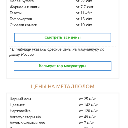
Белая бумага
от 22 ₽/кг
Журналы и книги
от 7.7 ₽/кг
Газеты
от 11 ₽/кг
Гофрокартон
от 15 ₽/кг
Обрезки бумаги
от 10 ₽/кг
Смотреть все цены
* В таблице указаны средние цены на макулатуру по
рынку России.
Калькулятор макулатуры
ЦЕНЫ НА МЕТАЛЛОЛОМ
Черный лом
от 25 ₽/кг
Цветмет
от 142 ₽/кг
Нержавейка
от 120 ₽/кг
Аккамуляторы б/у
от 49 ₽/кг
Автомобильный лом
от 7 ₽/кг