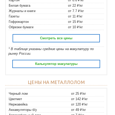
Картон
от 8.6 ₽/кг
Белая бумага
от 22 ₽/кг
Журналы и книги
от 7.7 ₽/кг
Газеты
от 11 ₽/кг
Гофрокартон
от 15 ₽/кг
Обрезки бумаги
от 10 ₽/кг
Смотреть все цены
* В таблице указаны средние цены на макулатуру по
рынку России.
Калькулятор макулатуры
ЦЕНЫ НА МЕТАЛЛОЛОМ
Черный лом
от 25 ₽/кг
Цветмет
от 142 ₽/кг
Нержавейка
от 120 ₽/кг
Аккамуляторы б/у
от 49 ₽/кг