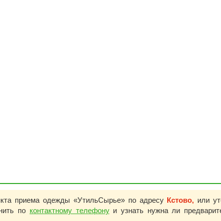
нкта приема одежды «УтильСырье» по адресу
Кстово,
или ут
онить по
контактному телефону
и узнать нужна ли предварит