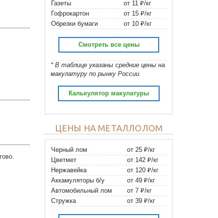
Газеты
от 11 ₽/кг
Гофрокартон
от 15 ₽/кг
Обрезки бумаги
от 10 ₽/кг
Смотреть все цены
* В таблице указаны средние цены на
макулатуру по рынку России.
Калькулятор макулатуры
ЦЕНЫ НА МЕТАЛЛОЛОМ
Черный лом
от 25 ₽/кг
тово.
Цветмет
от 142 ₽/кг
Нержавейка
от 120 ₽/кг
Аккамуляторы б/у
от 49 ₽/кг
Автомобильный лом
от 7 ₽/кг
Стружка
от 39 ₽/кг