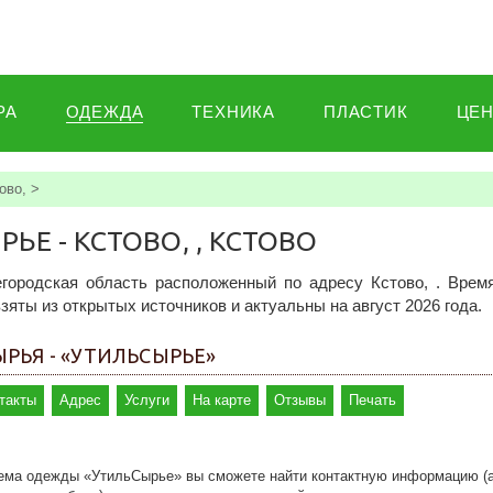
РА
ОДЕЖДА
ТЕХНИКА
ПЛАСТИК
ЦЕ
ово,
>
Е - КСТОВО, , КСТОВО
городская область расположенный по адресу Кстово, . Врем
зяты из открытых источников и актуальны на август 2026 года.
РЬЯ - «УТИЛЬСЫРЬЕ»
такты
Адрес
Услуги
На карте
Отзывы
Печать
иема одежды «УтильСырье» вы сможете найти контактную информацию (