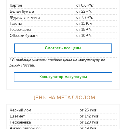
Картон
от 8.6 ₽/кг
Белая бумага
от 22 ₽/кг
Журналы и книги
от 7.7 ₽/кг
Газеты
от 11 ₽/кг
Гофрокартон
от 15 ₽/кг
Обрезки бумаги
от 10 ₽/кг
Смотреть все цены
* В таблице указаны средние цены на макулатуру по
рынку России.
Калькулятор макулатуры
ЦЕНЫ НА МЕТАЛЛОЛОМ
Черный лом
от 25 ₽/кг
Цветмет
от 142 ₽/кг
Нержавейка
от 120 ₽/кг
Аккамуляторы б/у
от 49 ₽/кг