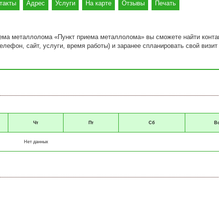
такты
Адрес
Услуги
На карте
Отзывы
Печать
иема металлолома «Пункт приема металлолома» вы сможете найти конта
лефон, сайт, услуги, время работы) и заранее спланировать свой визит
Чт
Пт
Сб
В
Нет данных