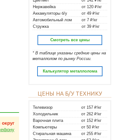
Цветмет
от 142 ₽/кг
Нержавейка
от 120 ₽/кг
Аккамуляторы б/у
от 49 ₽/кг
Автомобильный лом
от 7 ₽/кг
Стружка
от 39 ₽/кг
Смотреть все цены
* В таблице указаны средние цены на
металлолом по рынку России.
Калькулятор металлолома
ЦЕНЫ НА Б/У ТЕХНИКУ
Телевизор
от 157 ₽/кг
Холодильник
от 262 ₽/кг
Варочная плита
от 152 ₽/кг
 округ
Компьютеры
от 50 ₽/кг
лефону
Стиральная машина
от 255 ₽/кг