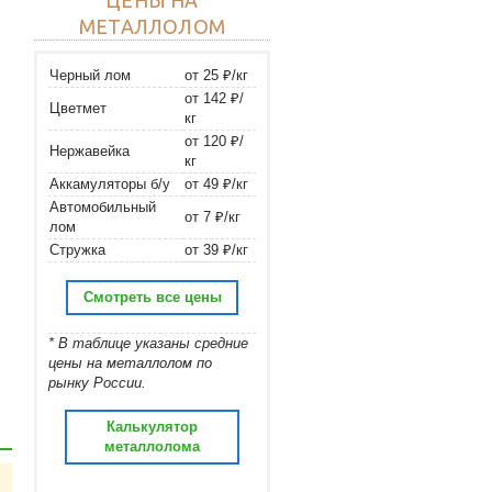
МЕТАЛЛОЛОМ
Черный лом
от 25 ₽/кг
от 142 ₽/
Цветмет
кг
от 120 ₽/
Нержавейка
кг
Аккамуляторы б/у
от 49 ₽/кг
Автомобильный
от 7 ₽/кг
лом
Стружка
от 39 ₽/кг
Смотреть все цены
* В таблице указаны средние
цены на металлолом по
рынку России.
Калькулятор
металлолома