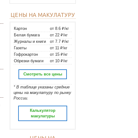
ЦЕНЫ НА МАКУЛАТУРУ
Картон
от 8.6 ₽/кг
Белая бумага
от 22 ₽/кг
Журналы и книги
от 7.7 ₽/кг
Газеты
от 11 ₽/кг
Гофрокартон
от 15 ₽/кг
Обрезки бумаги
от 10 ₽/кг
Смотреть все цены
* В таблице указаны средние
цены на макулатуру по рынку
России.
м
Калькулятор
макулатуры
ЦЕНЫ НА