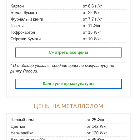
Картон
от 8.6 ₽/кг
Белая бумага
от 22 ₽/кг
Журналы и книги
от 7.7 ₽/кг
Газеты
от 11 ₽/кг
Гофрокартон
от 15 ₽/кг
Обрезки бумаги
от 10 ₽/кг
Смотреть все цены
* В таблице указаны средние цены на макулатуру по
рынку России.
Калькулятор макулатуры
ЦЕНЫ НА МЕТАЛЛОЛОМ
Черный лом
от 25 ₽/кг
Цветмет
от 142 ₽/кг
Нержавейка
от 120 ₽/кг
Аккамуляторы б/у
от 49 ₽/кг