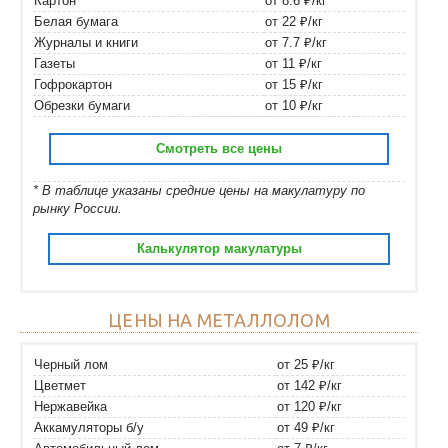
Картон
от 8.6 ₽/кг
Белая бумага
от 22 ₽/кг
Журналы и книги
от 7.7 ₽/кг
Газеты
от 11 ₽/кг
Гофрокартон
от 15 ₽/кг
Обрезки бумаги
от 10 ₽/кг
Смотреть все цены
* В таблице указаны средние цены на макулатуру по
рынку России.
Калькулятор макулатуры
ЦЕНЫ НА МЕТАЛЛОЛОМ
Черный лом
от 25 ₽/кг
Цветмет
от 142 ₽/кг
Нержавейка
от 120 ₽/кг
Аккамуляторы б/у
от 49 ₽/кг