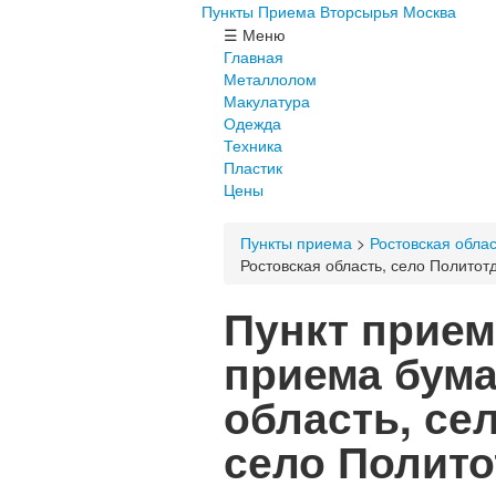
Пункты Приема
Вторсырья
Москва
☰
Меню
Главная
Металлолом
Макулатура
Одежда
Техника
Пластик
Цены
Пункты приема
>
Ростовская облас
Ростовская область, село Политот
Пункт прием
приема бума
область, се
село Полито