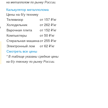
на металлолом по рынку России.
Калькулятор металлолома
Цены на б/у технику
Телевизор
от 157 ₽/кг
Холодильник
от 262 ₽/кг
а
Варочная плита
от 152 ₽/кг
Компьютеры
от 50 ₽/кг
Стиральная машина
от 255 ₽/кг
Электронный лом
от 62 ₽/кг
Смотреть все цены
* В таблице указаны средние цены
на б/у технику по рынку России.