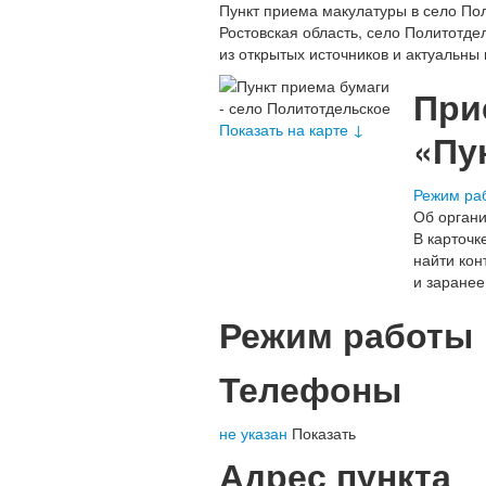
Пункт приема макулатуры в село По
Ростовская область, село Политотде
из открытых источников и актуальны 
При
Показать на карте ↓
«Пу
Режим ра
Об органи
В карточк
найти кон
и заранее
Режим работы
Телефоны
не указан
Показать
Адрес пункта