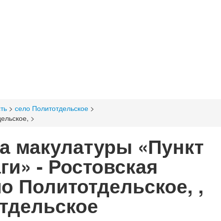
ть
>
село Политотдельское
>
дельское,
>
а макулатуры «Пункт
ги» - Ростовская
ло Политотдельское, ,
тдельское