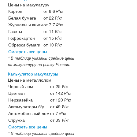
Цены на макулатуру
Картон
от 8.6 ₽/кг
Белая бумага
от 22 ₽/кг
Журналы и книги
от 7.7 ₽/кг
Газеты
от 11 ₽/кг
Гофрокартон
от 15 ₽/кг
Обрезки бумаги
от 10 ₽/кг
Смотреть все цены
* В таблице указаны средние цены
на макулатуру по рынку России.
)
Калькулятор макулатуры
Цены на металлолом
Черный лом
от 25 ₽/кг
Цветмет
от 142 ₽/кг
Нержавейка
от 120 ₽/кг
Аккамуляторы б/у
от 49 ₽/кг
Автомобильный лом
от 7 ₽/кг
Стружка
от 39 ₽/кг
Смотреть все цены
* В таблице указаны средние цены